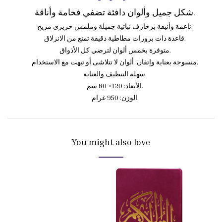
شكل جميل وألوان دافئة تضفي فخامة وأناقة.
ناعمة وأنيقة بزخارف نباتية جميلة وملمس حريري مريح.
قاعدة ذات بروزات مطاطية دقيقة تمنع من الانزلاق.
متوفرة بخمس ألوان لترضي كل الأذواق.
منسوجة بعناية وإتقان: ألوان لا تتلاشى أو تبهت مع الاستخدام.
سهلة التنظيف والعناية.
الأبعاد: 120× 80 سم.
الوزن: 950 غرام.
You might also love
k
Out of st