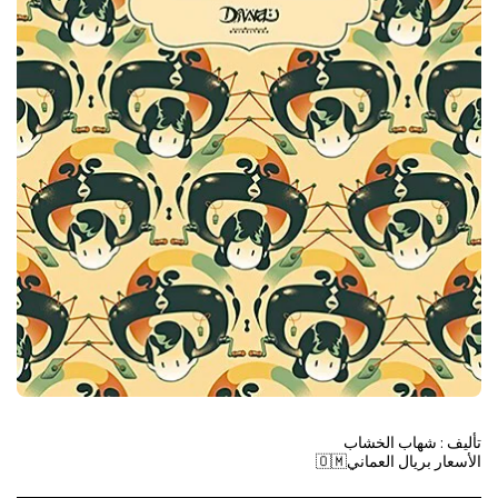
الأسعار بريال العماني🇴🇲