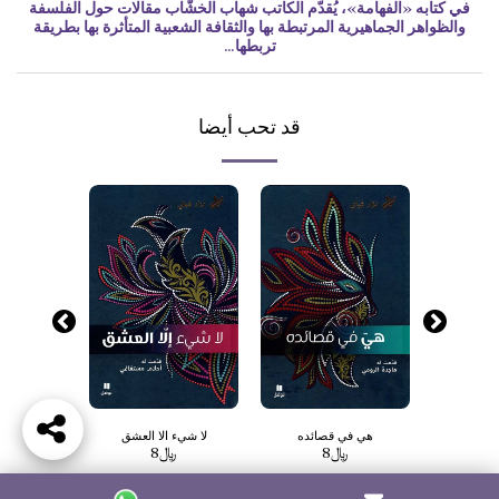
في كتابه «الفهامة»، يُقدّم الكاتب شهاب الخشَّاب مقالات حول الفلسفة
والظواهر الجماهيرية المرتبطة بها والثقافة الشعبية المتأثرة بها بطريقة
تربطها…
قد تحب أيضا
لك
هي في قصائده
لا شيء الا العشق
ومن
﷼
8
﷼
8
﷼