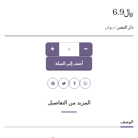
﷼
6.9
دار النشر::
ديوان
أضف إلى السلة
المزيد من التفاصيل
الوصف