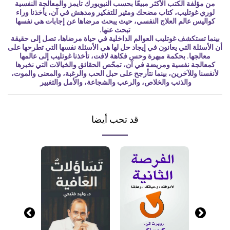
من مؤلفة الكتب الأكثر مبيعًا بحسب النيويورك تايمز والمعالجة النفسية
لوري غوتليب، كتاب مضحك ومثير للتفكير ومدهش في آن، يأخذنا وراء
كواليس عالم العلاج النفسي، حيث يبحث مرضاها عن إجابات هي نفسها
تبحث عنها.
بينما تستكشف غوتليب العوالم الداخلية في حياة مرضاها، تصل إلى حقيقة
أن الأسئلة التي يعانون في إيجاد حل لها هي الأسئلة نفسها التي تطرحها على
معالجها. بحكمة مبهرة وحس فكاهة لافت، تأخذنا غوتليب إلى عالمها
كمعالجة نفسية ومريضة في آن، تمحّص الحقائق والخيالات التي نخبرها
لأنفسنا وللآخرين، بينما نتأرجح على حبل الحب والرغبة، والمعنى والموت،
والذنب والخلاص، والرعب والشجاعة، والأمل والتغيير
قد تحب أيضا