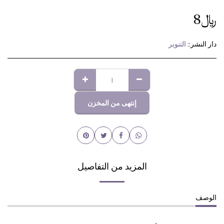
﷼
8
دار النشر::
التنوير
إنتهى من المخزن
المزيد من التفاصيل
الوصف